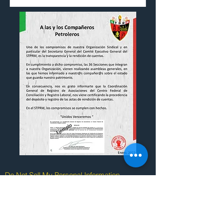
Do Not Sell My Personal Information
© 2020 Sección 42 del S.T.P.R.M.
Creado por Servicios Unificados TIC.
La legalidad, veracidad y la calidad de
la información es estricta