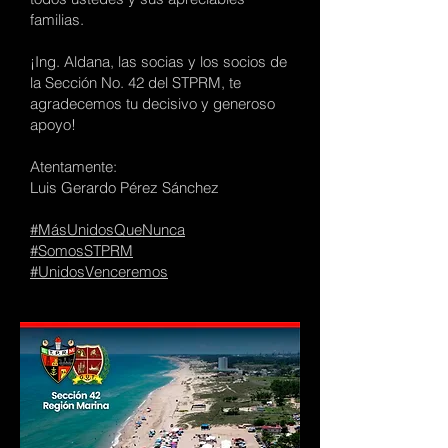
familias.
¡Ing. Aldana, las socias y los socios de
la Sección No. 42 del STPRM, te
agradecemos tu decisivo y generoso
apoyo!
Atentamente:
Luis Gerardo Pérez Sánchez
#MásUnidosQueNunca
#SomosSTPRM
#UnidosVenceremos