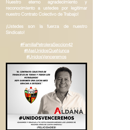
Nuestro eterno agradecimiento y
reconocimiento a ustedes por legitimar
nuestro Contrato Colectivo de Trabajo!
¡Ustedes son la fuerza de nuestro
Sindicato!
#FamiliaPetroleraSeccion42
#MasUnidosQueNunca
#UnidosVenceremos