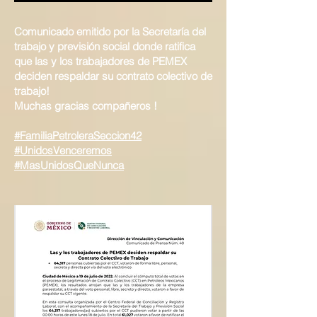
Comunicado emitido por la Secretaría del
trabajo y previsión social donde ratifica
que las y los trabajadores de PEMEX
deciden respaldar su contrato colectivo de
trabajo!
Muchas gracias compañeros !
#FamiliaPetroleraSeccion42
#UnidosVenceremos
#MasUnidosQueNunca