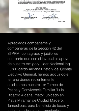
Apreciados compañeros y
compañeras de la Sección 42 del
STPRM, con agrado y jubilo les
comparto que con el invaluable apoyo
de nuestro Amigo y Líder Nacional Ing.
Luis Ricardo Aldana Prieto y del
Comité
Ejecutivo General
, hemos adquirido el
terreno donde recientemente
celebramos nuestro 1er Torneo de
Pesca y Convivencia Familiar "Luis
Ricardo Aldana Prieto", ubicado en
Playa Miramar de Ciudad Madero,
Tamaulipas, para beneficio de todas y
todos ustedes y sus apreciables