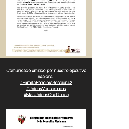
Comunicado emitido por nuestro ejecutivo
nacional.
#FamiliaPetroleraSeccion42
#UnidosVenceremos
#MasUnidosQueNunca