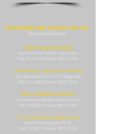
MARCO ANTONIO AZUARA GARCÍA
Secretario General
SERGIO VALDEZ CASTILLO
Secretario del Interior y Acuerdos
938-131-2479
| Pemex:
(801) 75334
JOSÉ MANUEL SÁNCHEZ CLEMENTE
Secretario del Exterior y Propaganda
938-131-2480
| Pemex:
(801) 75336
ROSALIO BARRIOS ALMAZÁN
Secretario de Ajustes de Perforación
938-1312487
| Pemex:
(801) 75353
VÍCTOR GENGHIS ROMERO SOSA
Secretario de Ajustes R.T.P.
938-1312487
| Pemex:
(801) 75356