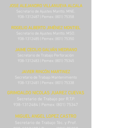
JOSE ALEJANDRO VILLANUEVA ALCALA
Secretario de Ajustes Mantto. MNE.
938-1312487
| Pemex:
(801) 75358
ROGELIO ALBERTO JIMÉNEZ MONTIEL
Secretario de Ajustes Mantto. MSO.
938-1312485
| Pemex:
(801) 75350
JAIME CECILIO GALVÁN MEDRANO
Secretario de Trabajo Perforación
938-1312483
| Pemex:
(801) 75345
JAVIER RINCÓN MARTINEZ
Secretario de Trabajo Mantenimiento
938-1312481
| Pemex:
(801) 75338
GRIMOALDO NICOLAS JUAREZ CUEVAS
Secretario de Trabajo por R.T.P.
938-1312484
| Pemex:
(801) 75347
MIGUEL ANGEL LOPEZ CASTRO
Secretario de Trabajo Téc. y Prof.