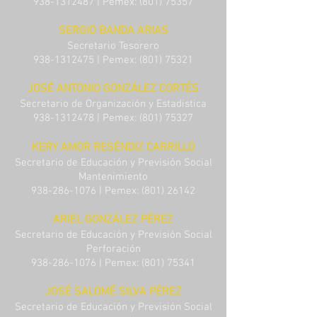
938-1312487
| Pemex:
(801) 75357
SERGIO BANDA ARIAS
Secretario Tesorero
938-1312475
| Pemex:
(801) 75321
JOSÉ ANTONIO GONZÁLEZ CORTÉS
Secretario de Organización y Estadistica
938-1312478
| Pemex:
(801) 75327
KERY AMOR RESÉNDIZ CARRILLO
Secretario de Educación y Previsión Social
Mantenimiento
938-286-1076
| Pemex:
(801) 26142
ARIEL GONZÁLEZ PÉREZ
Secretario de Educación y Previsión Social
Perforación
938-286-1076
| Pemex:
(801) 75341
JOSÉ SALOMÉ SILVA PÉREZ
Secretario de Educación y Previsión Social