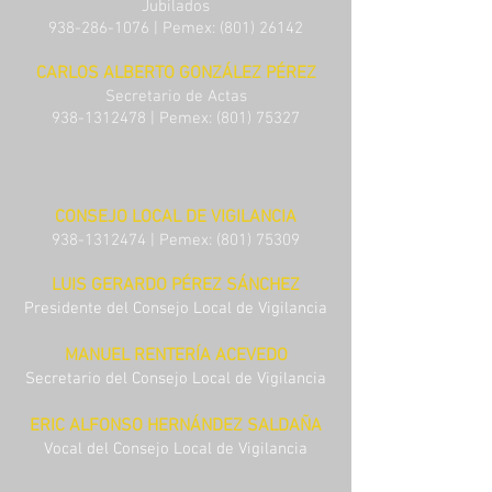
Jubilados
938-286-1076
| Pemex:
(801) 26142
CARLOS ALBERTO GONZÁLEZ PÉREZ
Secretario de Actas
938-1312478
| Pemex:
(801) 75327
CONSEJO LOCAL DE VIGILANCIA
938-1312474
| Pemex:
(801) 75309
LUIS GERARDO PÉREZ SÁNCHEZ
Presidente del Consejo Local de Vigilancia
MANUEL RENTERÍA ACEVEDO
Secretario del Consejo Local de Vigilancia
ERIC ALFONSO HERNÁNDEZ SALDAÑA
Vocal del Consejo Local de Vigilancia